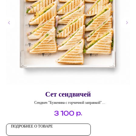
Сет сендвичей
Сендвич "Буженина с горчичной заправкой"
Сендвич "Ветчина, сыр"
р.
3 100
Сендвич "Яйцо-скрембл с беконом"
Сендвич "Куриная грудка с овощами"
ПОДРОБНЕЕ О ТОВАРЕ