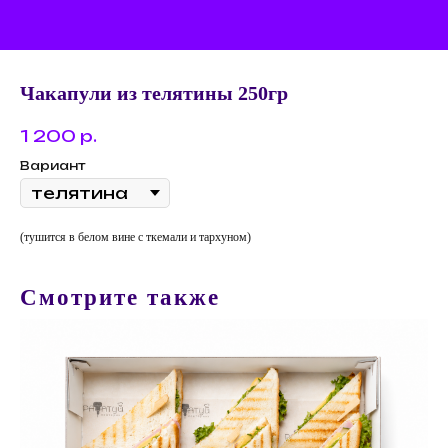
Чакапули из телятины 250гр
1 200
р.
Вариант
(тушится в белом вине с ткемали и тархуном)
Смотрите также