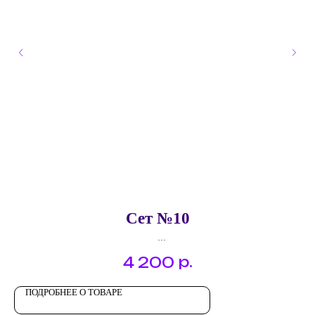
Сет №10
Брускетта "Куриный паштет с луковым джемом"
р.
4 200
Брускетта "Риет из семги"
Брускетта "Хаммон, виноград"
Канапе "Блинный ролл с курицей"
ПОДРОБНЕЕ О ТОВАРЕ
Профитроль с креветкой.