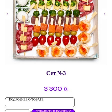
Сет №3
Канапе "Летний"
р.
3 300
Канапе "Тунец с брюссельской капустой"
Канапе "Королевская креветка"
Канапе "Салями, сыр"
ПОДРОБНЕЕ О ТОВАРЕ
Канапе "Семга с авокадо"
Сырный изыск "Крабовая палочка в кокосовой стружке"
ДОБАВИТЬ В КОРЗИНУ