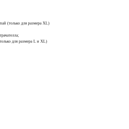
пай (только для размера XL)
;
трачателла;
только для размера L и XL)