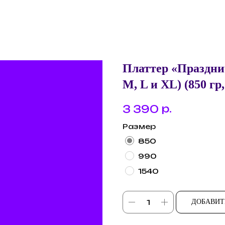
Платтер «Праздн
М, L и XL) (850 гр,
р.
3 390
Размер
850
990
1540
ДОБАВИТ