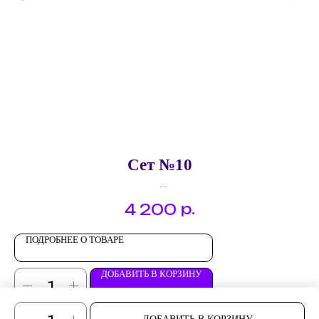
Сет №10
Брускетта "Куриный паштет с луковым джемом"
р.
4 200
Брускетта "Риет из семги"
Брускетта "Хаммон, виноград"
Канапе "Блинный ролл с курицей"
ПОДРОБНЕЕ О ТОВАРЕ
Профитроль с креветкой.
ДОБАВИТЬ В КОРЗИНУ