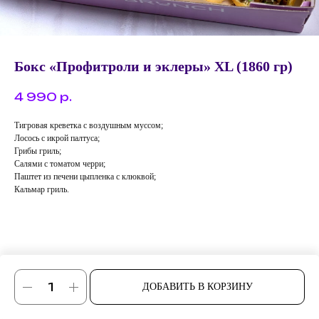
Бокс «Профитроли и эклеры» XL (1860 гр)
4 990
р.
Тигровая креветка с воздушным муссом;
Лосось с икрой палтуса;
Грибы гриль;
Салями с томатом черри;
Паштет из печени цыпленка с клюквой;
Кальмар гриль.
ДОБАВИТЬ В КОРЗИНУ