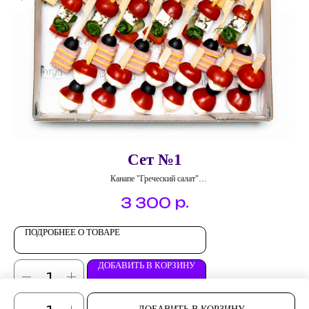
Сет №1
Канапе "Греческий салат"
Канапе "Блинный ролл с семгой и огурцом"
р.
3 300
Канапе "Мясной деликатес с корнишоном"
Канапе "Ветчина и сыр чеддер"
Канапе "Бекон и перепелиное яйцо"
ПОДРОБНЕЕ О ТОВАРЕ
Канапе "Моцарелла и черри"
ДОБАВИТЬ В КОРЗИНУ