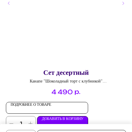
Сет десертный
Канапе "Шоколадный торт с клубникой"
Канапе "Киви, ананас, виноград"
р.
4 490
Канапе "Камамбер, персик, виноград"
Тарталетка "Заварной крем и ягоды"
Французский макарон
ПОДРОБНЕЕ О ТОВАРЕ
ДОБАВИТЬ В КОРЗИНУ