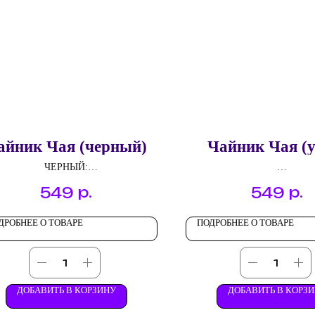
айник Чая (черный)
Чайник Чая (у
ЧЕРНЫЙ:
Ассам
УЛУН:
р.
р.
549
549
Эрл Грей
Молочный Улун
Дикая Вишня
Чабрец
ДРОБНЕЕ О ТОВАРЕ
ПОДРОБНЕЕ О ТОВАРЕ
Английский завтрак
Пуэр
ДОБАВИТЬ В КОРЗИНУ
ДОБАВИТЬ В КОРЗ