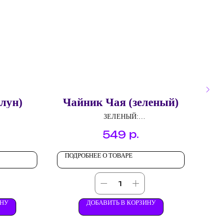
лун)
Чайник Чая (зеленый)
Ч
ЗЕЛЕНЫЙ:
Сенча
р.
549
Жасмин
ПОДРОБНЕЕ О ТОВАРЕ
ПО
ИНУ
ДОБАВИТЬ В КОРЗИНУ