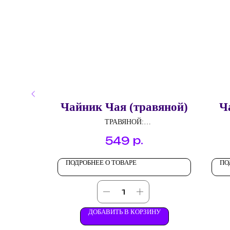
ркаде)
Чайник Чая (травяной)
Ч
ТРАВЯНОЙ:
ь
Горные травы
р.
549
ПОДРОБНЕЕ О ТОВАРЕ
ПО
НУ
ДОБАВИТЬ В КОРЗИНУ