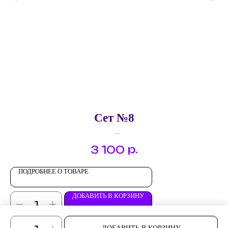
Сет №8
Брускетта "Запеченый перец с семгой"
р.
3 100
Брускетта "Запеченые овощи"
Брускетта "Говьжий язык с вялеными томатами"
Брускетта "Мусс из авокадо с креветкой"
ПОДРОБНЕЕ О ТОВАРЕ
ДОБАВИТЬ В КОРЗИНУ