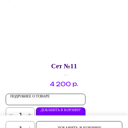
Сет №11
Брускетта "Вяленый томат с творожным сыром"
р.
4 200
Брускетта "Семга с маслинами и пармезаном"
Эклер "Куриный паштет с кунжутом"
Канапе "Овощной рулет с крабовым мясом"
ПОДРОБНЕЕ О ТОВАРЕ
Канапе "Мясной деликатесс с фета"
Канапе "Блинный ролл с курицей"
ДОБАВИТЬ В КОРЗИНУ