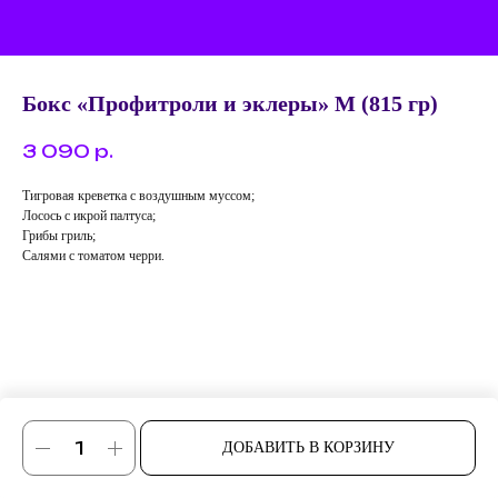
Бокс «Профитроли и эклеры» M (815 гр)
3 090
р.
Тигровая креветка с воздушным муссом;
Лосось с икрой палтуса;
Грибы гриль;
Салями с томатом черри.
ДОБАВИТЬ В КОРЗИНУ