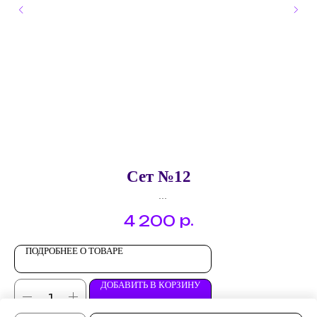
Сет №12
Брускетта "Вяленый томат с творожным сыром"
р.
4 200
Профитроль "Куриный паштет"
Сырный изыск "Фисташка"
Эклер "Ростбиф с луковым джемом"
ПОДРОБНЕЕ О ТОВАРЕ
Канапе "Мясной деликатесс с фета"
Канапе "Бекон с вяленым томатом"
ДОБАВИТЬ В КОРЗИНУ