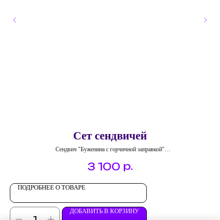
Сет сендвичей
Сендвич "Буженина с горчичной заправкой"
Сендвич "Ветчина, сыр"
р.
3 100
Сендвич "Яйцо-скрембл с беконом"
Сендвич "Куриная грудка с овощами"
ПОДРОБНЕЕ О ТОВАРЕ
ДОБАВИТЬ В КОРЗИНУ