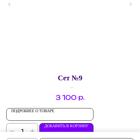
Сет №9
Брускетта "Грибы и пармезан"
р.
3 100
Брускетта "Креветка и авокадо"
Брускетта "Сыр дорблю с карамелизованной грушей"
Брускетта "Семга и руккола"
ПОДРОБНЕЕ О ТОВАРЕ
ДОБАВИТЬ В КОРЗИНУ