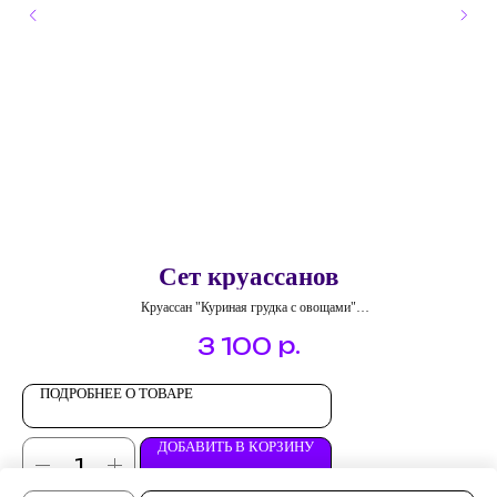
Сет круассанов
Круассан "Куриная грудка с овощами"
Круассан "Семга с творожным сыром"
р.
3 100
Круассан "Капрезе"
Круассан "Запеченый перец и бекон"
ПОДРОБНЕЕ О ТОВАРЕ
ДОБАВИТЬ В КОРЗИНУ