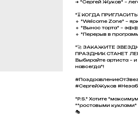
➜ *Сергей Жуков* – лег
*⏳ КОГДА ПРИГЛАСИТЬ
🔹 *Welcome Zone* – я
🔹 *Вынос торта* – эфф
🔹 *Перерыв в програм
*🚀 ЗАКАЖИТЕ ЗВЕЗД
ПРАЗДНИК СТАНЕТ ЛЕ
Выбирайте артиста – и
навсегда*!
#ПоздравлениеОтЗве
#СергейЖуков #Незаб
*P.S.* Хотите *максим
**ростовыми куклами* 
🎭