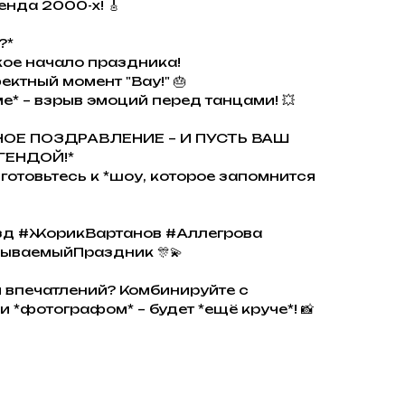
енда 2000-х! 🎸
?*
ркое начало праздника!
ектный момент "Вау!" 🎂
ме* – взрыв эмоций перед танцами! 💥
НОЕ ПОЗДРАВЛЕНИЕ – И ПУСТЬ ВАШ
ГЕНДОЙ!*
 готовьтесь к *шоу, которое запомнится
зд #ЖорикВартанов #Аллегрова
ываемыйПраздник 🎊💫
ум впечатлений? Комбинируйте с
и *фотографом* – будет *ещё круче*! 📸